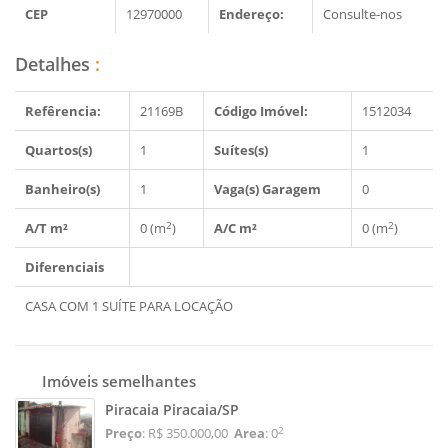
CEP
12970000
Endereço:
Consulte-nos
Detalhes
:
Refêrencia:
21169B
Código Imóvel:
1512034
Quartos(s)
1
Suítes(s)
1
Banheiro(s)
1
Vaga(s) Garagem
0
2
2
A/T m²
0 (m
)
A/C m²
0 (m
)
Diferenciais
CASA COM 1 SUÍTE PARA LOCAÇÃO
Imóveis semelhantes
Piracaia Piracaia/SP
2
Preço
: R$ 350.000,00
Area
: 0