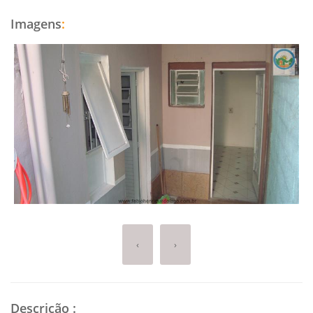
Imagens
:
‹
›
Descrição
: