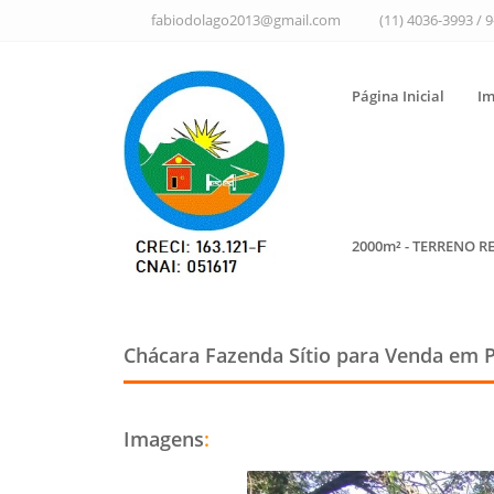
fabiodolago2013@gmail.com
(11) 4036-3993 / 
Página Inicial
Im
2000m² - TERRENO R
Chácara Fazenda Sítio para Venda em P
Imagens
: