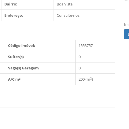
Bairro:
Boa Vista
Endereço:
Consulte-nos
In
Código Imóvel:
1553757
Suítes(s)
0
Vaga(s) Garagem
0
2
A/C m²
200 (m
)