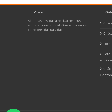
Missão
Outr
Ajudar as pessoas a realizarem seus
Cháca
sonhos de um imóvel. Queremos ser os
corretores da sua vida!
Cháca
Lote 
Lote 
em Pira
Cháca
Horizon