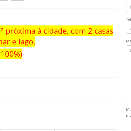
Te
 próxima à cidade, com 2 casas
mar e lago.
Me
 100%)
Mo
mo