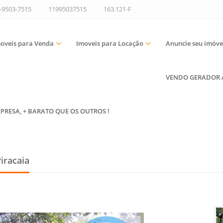
9-9503-7515
11995037515
163.121-F
oveis para Venda
Imoveis para Locação
Anuncie seu imóve
VENDO GERADOR À 
EPRESA, + BARATO QUE OS OUTROS !
iracaia