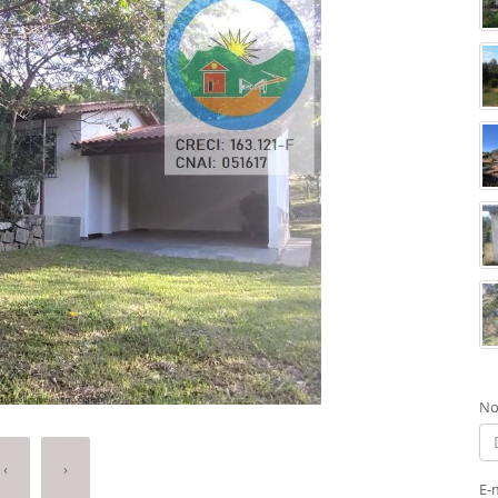
No
‹
›
E-