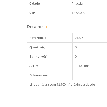
Cidade
Piracaia
CEP
12970000
Detalhes
:
Refêrencia:
21376
Quartos(s)
0
Banheiro(s)
0
2
A/T m²
12100 (m
)
Diferenciais
Linda chácara com 12.100m² próxima à cidade