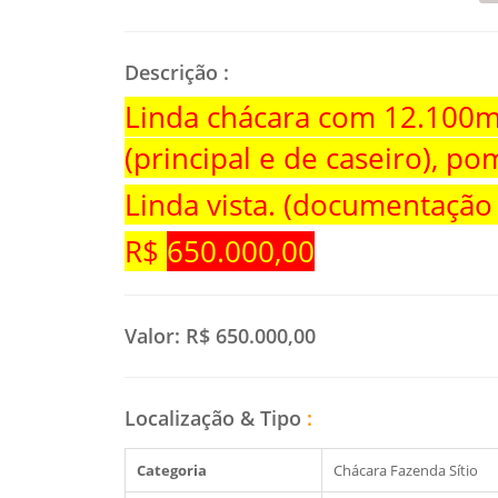
Descrição
:
Linda chácara com 12.100m²
(principal e de caseiro), po
Linda vista. (documentação
R$
650.000,00
Valor:
R$ 650.000,00
Localização & Tipo
:
Categoria
Chácara Fazenda Sítio