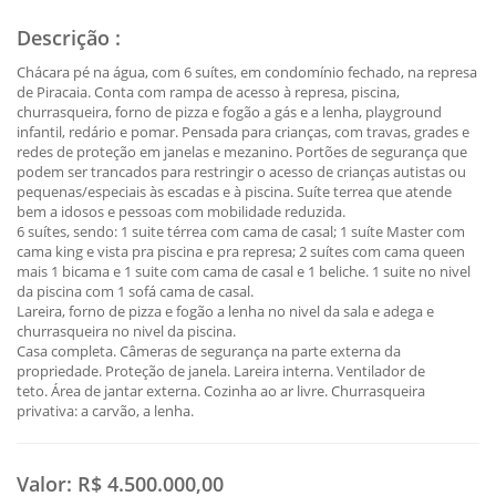
Descrição
:
Chácara pé na água, com 6 suítes, em condomínio fechado, na represa
de Piracaia. Conta com rampa de acesso à represa, piscina,
churrasqueira, forno de pizza e fogão a gás e a lenha, playground
infantil, redário e pomar. Pensada para crianças, com travas, grades e
redes de proteção em janelas e mezanino. Portões de segurança que
podem ser trancados para restringir o acesso de crianças autistas ou
pequenas/especiais às escadas e à piscina. Suíte terrea que atende
bem a idosos e pessoas com mobilidade reduzida.
6 suítes, sendo: 1 suite térrea com cama de casal; 1 suíte Master com
cama king e vista pra piscina e pra represa; 2 suítes com cama queen
mais 1 bicama e 1 suite com cama de casal e 1 beliche. 1 suite no nivel
da piscina com 1 sofá cama de casal.
Lareira, forno de pizza e fogão a lenha no nivel da sala e adega e
churrasqueira no nivel da piscina.
Casa completa. Câmeras de segurança na parte externa da
propriedade. Proteção de janela. Lareira interna. Ventilador de
teto. Área de jantar externa. Cozinha ao ar livre. Churrasqueira
privativa: a carvão, a lenha.
Valor:
R$ 4.500.000,00