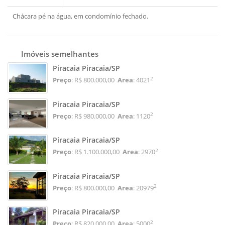
Chácara pé na água, em condomínio fechado.
Imóveis semelhantes
Piracaia Piracaia/SP
2
Preço
: R$ 800.000,00
Area
: 4021
Piracaia Piracaia/SP
2
Preço
: R$ 980.000,00
Area
: 1120
Piracaia Piracaia/SP
2
Preço
: R$ 1.100.000,00
Area
: 2970
Piracaia Piracaia/SP
2
Preço
: R$ 800.000,00
Area
: 20979
Piracaia Piracaia/SP
2
Preço
: R$ 820.000,00
Area
: 5000