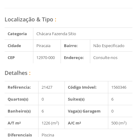
Localização & Tipo
:
Categoria
Chácara Fazenda Sítio
Cidade
Piracaia
Bairro:
Não Especificado
CEP
12970-000
Endereço:
Consulte-nos
Detalhes
:
Refêrencia:
21427
Código Imóvel:
1560346
Quartos(s)
0
Suítes(s)
6
Banheiro(s)
6
Vaga(s) Garagem
0
2
2
A/T m²
1226 (m
)
A/C m²
500 (m
)
Diferenciais
Piscina