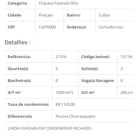
Categoria
Chácara Fazenda Sítio
Cidade
Piracaia
Bairro:
Cubas
CEP
12970000
Endereço:
Consulte-nos
Detalhes
:
Refêrencia:
21316
Código Imóvel:
1517445
Quartos(s)
0
Suítes(s)
3
Banheiro(s)
0
Vaga(s) Garagem
0
2
2
A/T m²
1000 (m
)
A/C m²
296 (m
)
Taxa de condominio:
R$ 1195,00
Diferenciais
Piscina
Churrasqueira
LINDA CHÁCARA EM CONDOMÍNIO FECHADO.