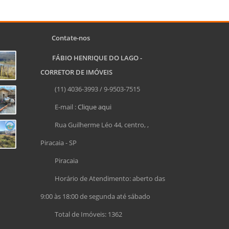
Contate-nos
FÁBIO HENRIQUE DO LAGO -
CORRETOR DE IMÓVEIS
(11) 4036-3993 / 9-9503-7515
E-mail :
Clique aqui
Rua Guilherme Léo 44, centro, ,
Piracaia - SP
Piracaia
Horário de Atendimento: aberto das
9:00 às 18:00 de segunda até sábado
Total de Imóveis: 1362