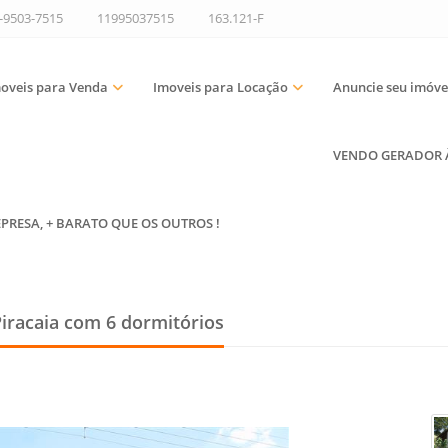
9-9503-7515
11995037515
163.121-F
oveis para Venda
Imoveis para Locação
Anuncie seu imóve
VENDO GERADOR À 
EPRESA, + BARATO QUE OS OUTROS !
Piracaia
com 6 dormitórios