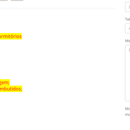
Te
rmitórios
Me
gem;
embutidos;
Mo
mo