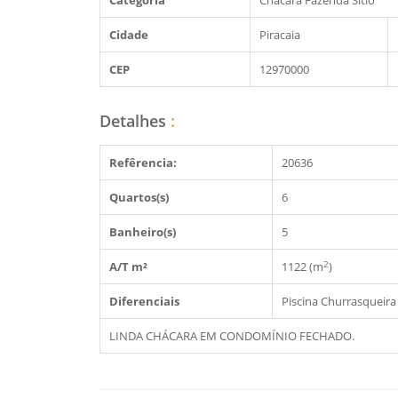
Categoria
Chácara Fazenda Sítio
Cidade
Piracaia
CEP
12970000
Detalhes
:
Refêrencia:
20636
Quartos(s)
6
Banheiro(s)
5
2
A/T m²
1122 (m
)
Diferenciais
Piscina
Churrasqueira
LINDA CHÁCARA EM CONDOMÍNIO FECHADO.