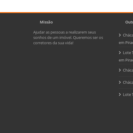
Missão
Outr
Ajudar as pessoas a realizarem seus
Cháca
sonhos de um imóvel. Queremos ser os
em Pira
corretores da sua vida!
Lote 
em Pira
Cháca
Cháca
Lote 