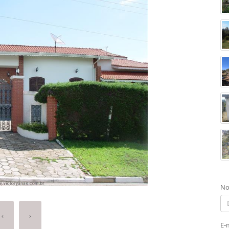
No
‹
›
E-