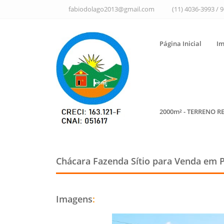
fabiodolago2013@gmail.com
(11) 4036-3993 / 
Página Inicial
Im
2000m² - TERRENO R
Chácara Fazenda Sítio para Venda em 
Imagens
: