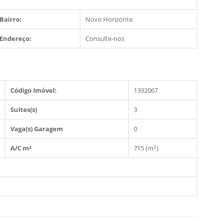
Bairro:
Novo Horizonte
Endereço:
Consulte-nos
Código Imóvel:
1392067
Suítes(s)
3
Vaga(s) Garagem
0
2
A/C m²
715 (m
)