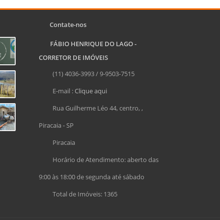
Contate-nos
FÁBIO HENRIQUE DO LAGO -
CORRETOR DE IMÓVEIS
(11) 4036-3993 / 9-9503-7515
E-mail :
Clique aqui
Rua Guilherme Léo 44, centro, ,
Piracaia - SP
Piracaia
Horário de Atendimento: aberto das
9:00 às 18:00 de segunda até sábado
Total de Imóveis: 1365