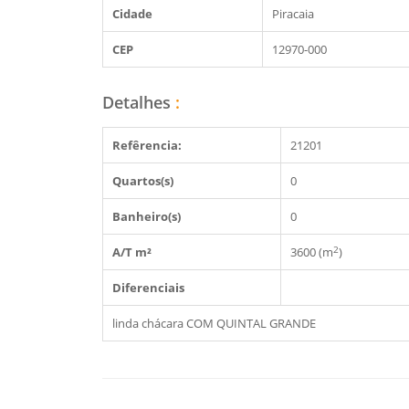
Cidade
Piracaia
CEP
12970-000
Detalhes
:
Refêrencia:
21201
Quartos(s)
0
Banheiro(s)
0
2
A/T m²
3600 (m
)
Diferenciais
linda chácara COM QUINTAL GRANDE