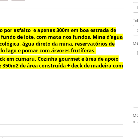
Te
do por asfalto e apenas 300m em boa estrada de
 fundo de lote, com mata nos fundos. Mina d’agua
Me
cológica, água direto da mina, reservatórios de
do lago e pomar com árvores frutíferas.
ck em cumaru. Cozinha gourmet e área de apoio
e 350m2 de área construída + deck de madeira com
Mo
mo