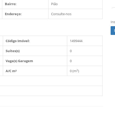
Bairro:
Pião
Endereço:
Consulte-nos
In
Código Imóvel:
1499444
Suítes(s)
0
Vaga(s) Garagem
0
2
A/C m²
0 (m
)