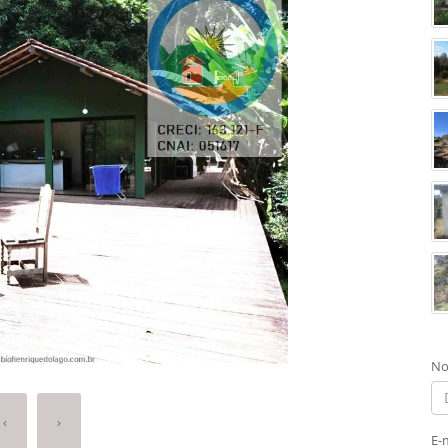
No
‹
›
E-