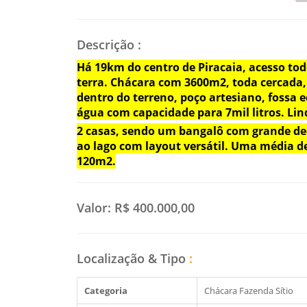
Descrição
:
Há 19km do centro de Piracaia, acesso to
terra. Chácara com 3600m2, toda cercada,
dentro do terreno, poço artesiano, fossa e
água com capacidade para 7mil litros. Lin
2 casas, sendo um bangalô com grande de
ao lago com layout versátil. Uma média d
120m2.
Valor:
R$ 400.000,00
Localização & Tipo
:
Categoria
Chácara Fazenda Sítio