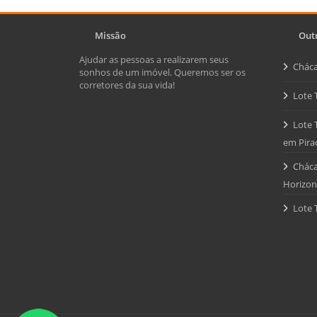
Missão
Outr
Ajudar as pessoas a realizarem seus
Cháca
sonhos de um imóvel. Queremos ser os
corretores da sua vida!
Lote 
Lote 
em Pira
Cháca
Horizon
Lote 