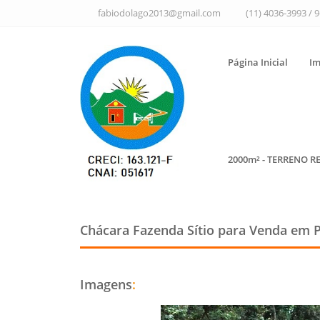
fabiodolago2013@gmail.com
(11) 4036-3993 / 
Página Inicial
Im
2000m² - TERRENO R
Chácara Fazenda Sítio para Venda em P
Imagens
: