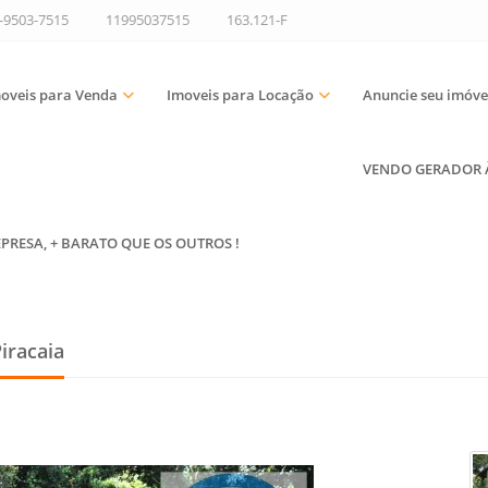
9-9503-7515
11995037515
163.121-F
oveis para Venda
Imoveis para Locação
Anuncie seu imóve
VENDO GERADOR À 
EPRESA, + BARATO QUE OS OUTROS !
iracaia