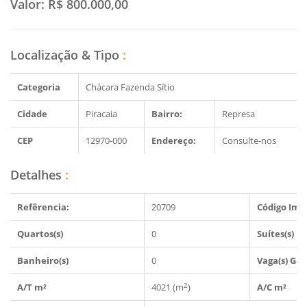
Valor:
R$ 800.000,00
Localização & Tipo
:
Categoria
Chácara Fazenda Sítio
Cidade
Piracaia
Bairro:
Represa
CEP
12970-000
Endereço:
Consulte-nos
Detalhes
:
Refêrencia:
20709
Código Imó
Quartos(s)
0
Suítes(s)
Banheiro(s)
0
Vaga(s) Ga
2
A/T m²
4021 (m
)
A/C m²