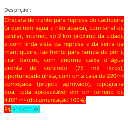
Descrição
:
Chácara de frente para represa do cachoeira
(a que tem água e não abaixa), com sinal de
celular, internet, só 2 km próximo da cidade
e com linda vista da represa e da serra da
mantiqueira, faz frente para rampa de pôr e
tirar barcos, com enorme caixa d´água
pronta de concreto (75 mil litros),
oportunidade única, com uma casa de 220m²
começada (projeto aprovado), topografia
boa, toda aproveitável em um terreno de
4.021m² (documentação 100%)
R$
800.000,00