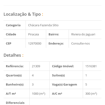
Localização & Tipo
:
Categoria
Chácara Fazenda Sítio
Cidade
Piracaia
Bairro:
Riviera do Jaguari
CEP
12970000
Endereço:
Consulte-nos
Detalhes
:
Refêrencia:
21309
Código Imóvel:
1516381
Quartos(s)
4
Suítes(s)
1
Banheiro(s)
3
Vaga(s) Garagem
5
2
2
A/T m²
1000 (m
)
A/C m²
300 (m
)
Diferenciais