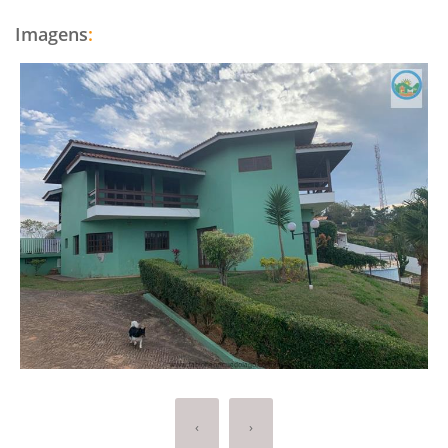
Imagens
:
‹
›