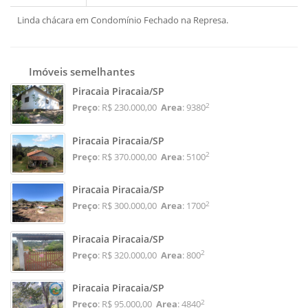
Linda chácara em Condomínio Fechado na Represa.
Imóveis semelhantes
Piracaia Piracaia/SP
2
Preço
: R$ 230.000,00
Area
: 9380
Piracaia Piracaia/SP
2
Preço
: R$ 370.000,00
Area
: 5100
Piracaia Piracaia/SP
2
Preço
: R$ 300.000,00
Area
: 1700
Piracaia Piracaia/SP
2
Preço
: R$ 320.000,00
Area
: 800
Piracaia Piracaia/SP
2
Preço
: R$ 95.000,00
Area
: 4840