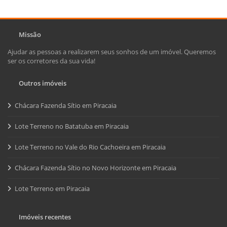
Missão
Ajudar as pessoas a realizarem seus sonhos de um imóvel. Queremos
ser os corretores da sua vida!
Outros imóveis
Chácara Fazenda Sítio em Piracaia
Lote Terreno no Batatuba em Piracaia
Lote Terreno no Vale do Rio Cachoeira em Piracaia
Chácara Fazenda Sítio no Novo Horizonte em Piracaia
Lote Terreno em Piracaia
Imóveis recentes