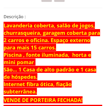
Descrição
:
Lavanderia coberta, salão de jogos,
churrasqueira, garagem coberta para
2 carros e oficina. Espaço externo
para mais 15 carros.
Piscina , fonte iluminada, horta e
mini pomar
São... 1 Casa de alto padrão e 1 casa
de hóspedes.
Internet fibra ótica, fiação
subterrânea.
VENDE DE PORTEIRA FECHADA!