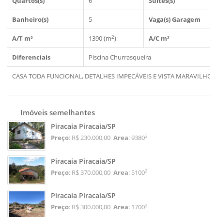
Quartos(s)
6
Suítes(s)
Banheiro(s)
5
Vaga(s) Garagem
2
A/T m²
1390 (m
)
A/C m²
Diferenciais
Piscina
Churrasqueira
CASA TODA FUNCIONAL, DETALHES IMPECÁVEIS E VISTA MARAVILHOSA
Imóveis semelhantes
Piracaia Piracaia/SP
2
Preço
: R$ 230.000,00
Area
: 9380
Piracaia Piracaia/SP
2
Preço
: R$ 370.000,00
Area
: 5100
Piracaia Piracaia/SP
2
Preço
: R$ 300.000,00
Area
: 1700