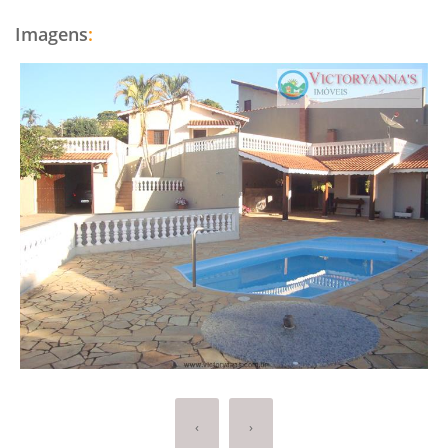
Imagens
:
‹
›