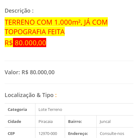
Descrição
:
TERRENO COM 1.000m², JÁ COM
TOPOGRAFIA FEITA
R$
80.000,00
Valor:
R$ 80.000,00
Localização & Tipo
:
Categoria
Lote Terreno
Cidade
Piracaia
Bairro:
Juncal
CEP
12970-000
Endereço:
Consulte-nos