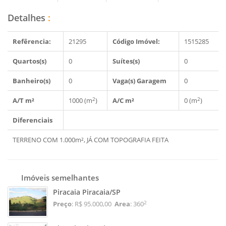
Detalhes
:
Refêrencia:
21295
Código Imóvel:
1515285
Quartos(s)
0
Suítes(s)
0
Banheiro(s)
0
Vaga(s) Garagem
0
2
2
A/T m²
1000 (m
)
A/C m²
0 (m
)
Diferenciais
TERRENO COM 1.000m², JÁ COM TOPOGRAFIA FEITA
Imóveis semelhantes
Piracaia Piracaia/SP
2
Preço
: R$ 95.000,00
Area
: 360