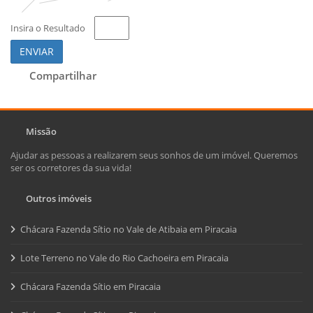
Insira o Resultado
ENVIAR
Compartilhar
Missão
Ajudar as pessoas a realizarem seus sonhos de um imóvel. Queremos
ser os corretores da sua vida!
Outros imóveis
Chácara Fazenda Sítio no Vale de Atibaia em Piracaia
Lote Terreno no Vale do Rio Cachoeira em Piracaia
Chácara Fazenda Sítio em Piracaia