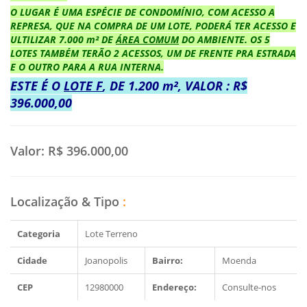
O LUGAR É UMA ESPÉCIE DE CONDOMÍNIO, COM ACESSO A
REPRESA, QUE NA COMPRA DE UM LOTE, PODERÁ TER ACESSO E
ULTILIZAR 7.000 m² DE
ÁREA COMUM
DO AMBIENTE. OS 5
LOTES TAMBÉM TERÃO 2 ACESSOS, UM DE FRENTE PRA ESTRADA
E O OUTRO PARA A RUA INTERNA.
ESTE É O
LOTE F
, DE 1.200 m², VALOR : R$
396.000,00
Valor:
R$ 396.000,00
Localização & Tipo
:
Categoria
Lote Terreno
Cidade
Joanopolis
Bairro:
Moenda
CEP
12980000
Endereço:
Consulte-nos