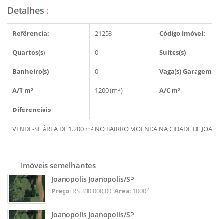
Detalhes
:
Refêrencia:
21253
Código Imóvel:
Quartos(s)
0
Suítes(s)
Banheiro(s)
0
Vaga(s) Garagem
2
A/T m²
1200 (m
)
A/C m²
Diferenciais
VENDE-SE ÁREA DE 1.200 m² NO BAIRRO MOENDA NA CIDADE DE JOAN
Imóveis semelhantes
Joanopolis Joanopolis/SP
2
Preço
: R$ 330.000,00
Area
: 1000
Joanopolis Joanopolis/SP