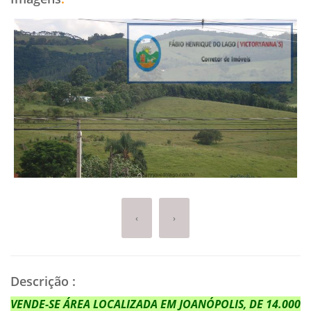
‹
›
Descrição
:
VENDE-SE ÁREA LOCALIZADA EM JOANÓPOLIS, DE 14.000