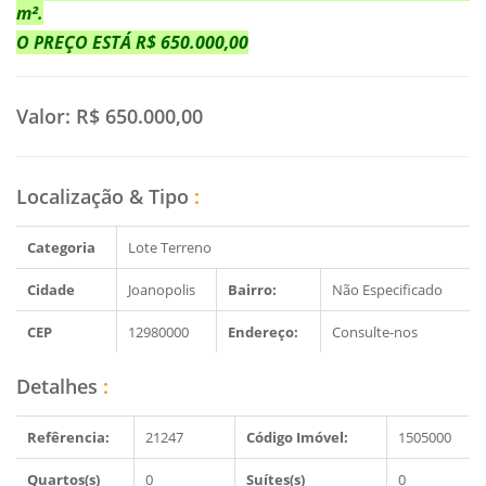
m².
O PREÇO ESTÁ
R$ 650.000,00
Valor:
R$ 650.000,00
Localização & Tipo
:
Categoria
Lote Terreno
Cidade
Joanopolis
Bairro:
Não Especificado
CEP
12980000
Endereço:
Consulte-nos
Detalhes
:
Refêrencia:
21247
Código Imóvel:
1505000
Quartos(s)
0
Suítes(s)
0