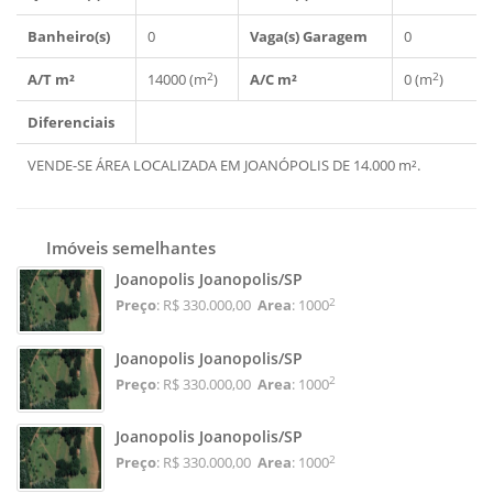
Banheiro(s)
0
Vaga(s) Garagem
0
2
2
A/T m²
14000 (m
)
A/C m²
0 (m
)
Diferenciais
VENDE-SE ÁREA LOCALIZADA EM JOANÓPOLIS DE 14.000 m².
Imóveis semelhantes
Joanopolis Joanopolis/SP
2
Preço
: R$ 330.000,00
Area
: 1000
Joanopolis Joanopolis/SP
2
Preço
: R$ 330.000,00
Area
: 1000
Joanopolis Joanopolis/SP
2
Preço
: R$ 330.000,00
Area
: 1000