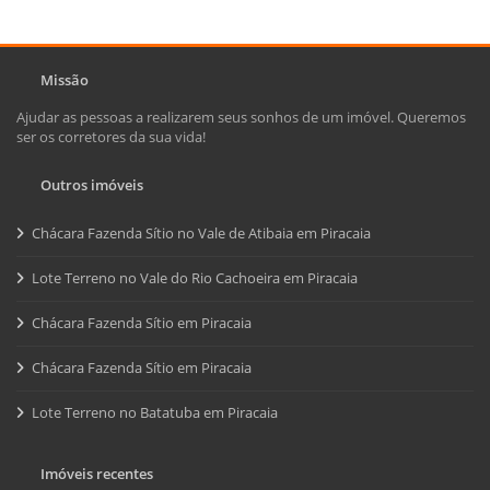
Missão
Ajudar as pessoas a realizarem seus sonhos de um imóvel. Queremos
ser os corretores da sua vida!
Outros imóveis
Chácara Fazenda Sítio no Vale de Atibaia em Piracaia
Lote Terreno no Vale do Rio Cachoeira em Piracaia
Chácara Fazenda Sítio em Piracaia
Chácara Fazenda Sítio em Piracaia
Lote Terreno no Batatuba em Piracaia
Imóveis recentes