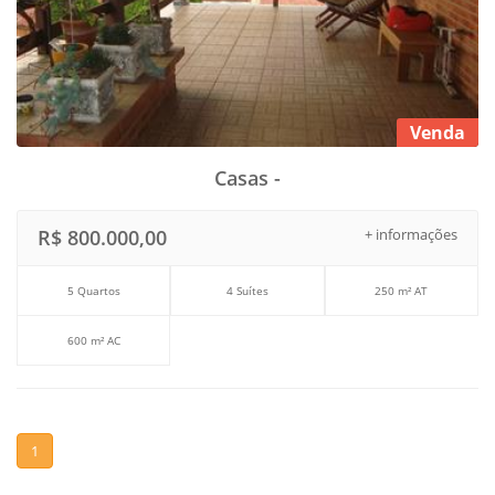
Venda
Casas -
R$ 800.000,00
+ informações
5 Quartos
4 Suítes
250 m² AT
600 m² AC
1