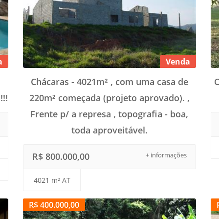
a
Venda
Chácaras - 4021m² , com uma casa de
C
!!
220m² começada (projeto aprovado). ,
Frente p/ a represa , topografia - boa,
toda aproveitável.
R$ 800.000,00
+ informações
4021 m² AT
R$ 400.000,00