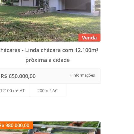
Venda
hácaras - Linda chácara com 12.100m²
próxima à cidade
R$ 650.000,00
+ informações
12100 m² AT
200 m² AC
R$ 980.000,00