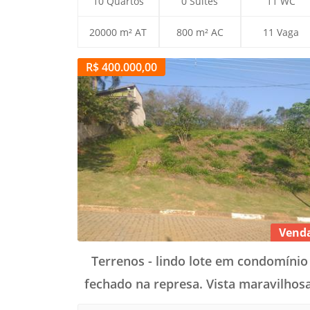
10 Quartos
0 Suítes
11 WC
20000 m² AT
800 m² AC
11 Vaga
R$ 400.000,00
Vend
Terrenos - lindo lote em condomínio
fechado na represa. Vista maravilhosa