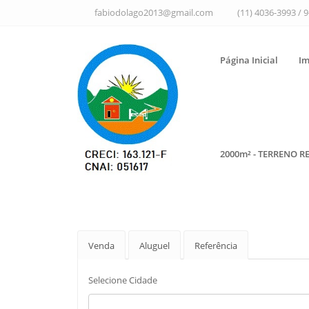
fabiodolago2013@gmail.com
(11) 4036-3993 / 
Página Inicial
Im
2000m² - TERRENO R
Venda
Aluguel
Referência
Selecione Cidade