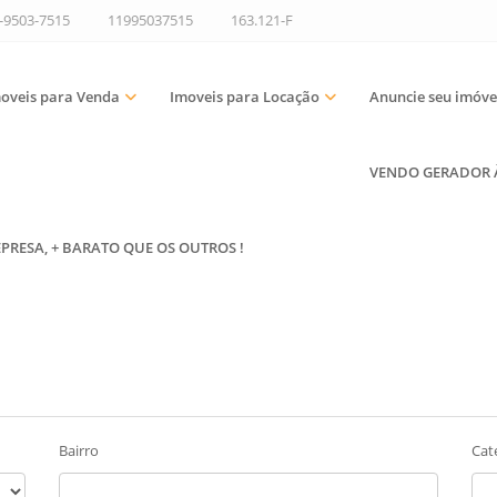
9-9503-7515
11995037515
163.121-F
oveis para Venda
Imoveis para Locação
Anuncie seu imóve
VENDO GERADOR À 
EPRESA, + BARATO QUE OS OUTROS !
Bairro
Cat