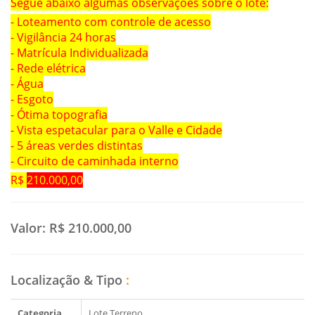
Segue abaixo algumas observações sobre o lote:
- Loteamento com controle de acesso
- Vigilância 24 horas
- Matrícula Individualizada
- Rede elétrica
- Água
- Esgoto
- Ótima topografia
- Vista espetacular para o Valle e Cidade
- 5 áreas verdes distintas
- Circuito de caminhada interno
R$
210.000,00
Valor:
R$ 210.000,00
Localização & Tipo
:
Categoria
Lote Terreno