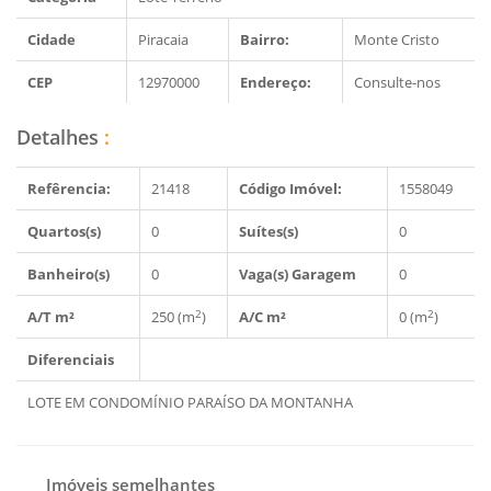
Cidade
Piracaia
Bairro:
Monte Cristo
CEP
12970000
Endereço:
Consulte-nos
Detalhes
:
Refêrencia:
21418
Código Imóvel:
1558049
Quartos(s)
0
Suítes(s)
0
Banheiro(s)
0
Vaga(s) Garagem
0
2
2
A/T m²
250 (m
)
A/C m²
0 (m
)
Diferenciais
LOTE EM CONDOMÍNIO PARAÍSO DA MONTANHA
Imóveis semelhantes