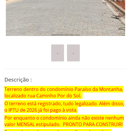
‹
›
Descrição
:
Terreno dentro do condomínio Paraíso da Montanha,
localizado rua Caminho Por do Sol.
O terreno está registrado, tudo legalizado. Além disso,
o IPTU de 2026 já foi pago à vista.
Por enquanto o condomínio ainda não existe nenhum
valor MENSAL estipulado. PRONTO PARA CONSTRUIR!