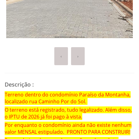
‹
›
Descrição
:
Terreno dentro do condomínio Paraíso da Montanha,
localizado rua Caminho Por do Sol.
O terreno está registrado, tudo legalizado. Além disso,
o IPTU de 2026 já foi pago à vista.
Por enquanto o condomínio ainda não existe nenhum
valor MENSAL estipulado. PRONTO PARA CONSTRUIR!