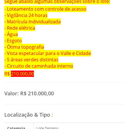
Segue abaixo algumas observações sobre o lote:
- Loteamento com controle de acesso
- Vigilância 24 horas
- Matrícula Individualizada
- Rede elétrica
- Água
- Esgoto
- Ótima topografia
- Vista espetacular para o Valle e Cidade
- 5 áreas verdes distintas
- Circuito de caminhada interno
R$
210.000,00
Valor:
R$ 210.000,00
Localização & Tipo
:
Categoria
Lote Terreno