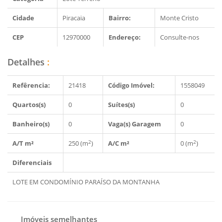
Cidade
Piracaia
Bairro:
Monte Cristo
CEP
12970000
Endereço:
Consulte-nos
Detalhes
:
Refêrencia:
21418
Código Imóvel:
1558049
Quartos(s)
0
Suítes(s)
0
Banheiro(s)
0
Vaga(s) Garagem
0
2
2
A/T m²
250 (m
)
A/C m²
0 (m
)
Diferenciais
LOTE EM CONDOMÍNIO PARAÍSO DA MONTANHA
Imóveis semelhantes