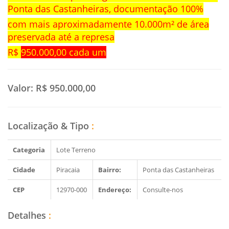
Ponta das Castanheiras, documentação 100%
com mais aproximadamente 10.000m² de área
preservada até a represa
R$
950.000,00 cada um
Valor:
R$ 950.000,00
Localização & Tipo
:
Categoria
Lote Terreno
Cidade
Piracaia
Bairro:
Ponta das Castanheiras
CEP
12970-000
Endereço:
Consulte-nos
Detalhes
: