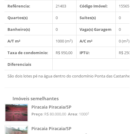
Refêrencia:
21403
Código Imóvel:
1556566
Quartos(s)
0
Suítes(s)
0
Banheiro(s)
0
Vaga(s) Garagem
0
2
2
A/T m²
1000 (m
)
A/C m²
0 (m
)
Taxa de condominio:
R$ 950,00
IPTU:
R$ 250,0
Diferenciais
São dois lotes pé na água dentro do condomínio Ponta das Castanheir
Imóveis semelhantes
Piracaia Piracaia/SP
2
Preço
: R$ 80.000,00
Area
: 1000
Piracaia Piracaia/SP