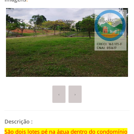
‹
›
Descrição
:
São dois lotes pé na água dentro do condomínio