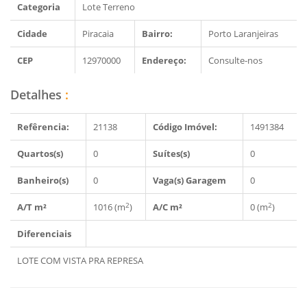
Categoria
Lote Terreno
Cidade
Piracaia
Bairro:
Porto Laranjeiras
CEP
12970000
Endereço:
Consulte-nos
Detalhes
:
Refêrencia:
21138
Código Imóvel:
1491384
Quartos(s)
0
Suítes(s)
0
Banheiro(s)
0
Vaga(s) Garagem
0
2
2
A/T m²
1016 (m
)
A/C m²
0 (m
)
Diferenciais
LOTE COM VISTA PRA REPRESA