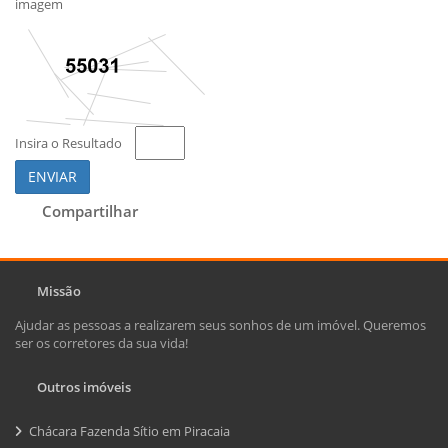
imagem
Insira o Resultado
ENVIAR
Compartilhar
Missão
Ajudar as pessoas a realizarem seus sonhos de um imóvel. Queremos
ser os corretores da sua vida!
Outros imóveis
Chácara Fazenda Sítio em Piracaia