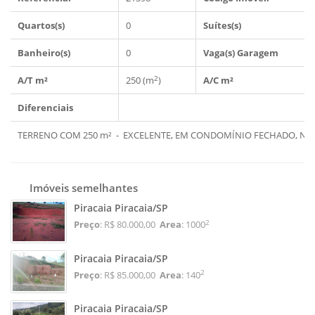
Quartos(s)
0
Suítes(s)
Banheiro(s)
0
Vaga(s) Garagem
2
A/T m²
250 (m
)
A/C m²
Diferenciais
TERRENO COM 250 m² - EXCELENTE, EM CONDOMÍNIO FECHADO, NA C
Imóveis semelhantes
Piracaia Piracaia/SP
2
Preço
: R$ 80.000,00
Area
: 1000
Piracaia Piracaia/SP
2
Preço
: R$ 85.000,00
Area
: 140
Piracaia Piracaia/SP