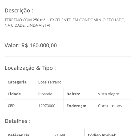
Descrição
:
TERRENO COM 250 m² - EXCELENTE, EM CONDOMÍNIO FECHADO,
NA CIDADE. LINDA VISTA!
Valor:
R$ 160.000,00
Localização & Tipo
:
Categoria
Lote Terreno
Cidade
Piracaia
Bairro:
Vista Alegre
CEP
12970000
Endereço:
Consulte-nos
Detalhes
:
Refêrencia:
21398
Código Imóvel: